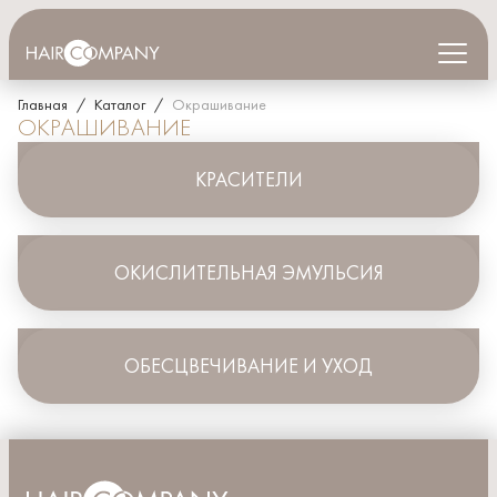
Главная
КАТАЛОГ
/
Каталог
/
Окрашивание
ОКРАШИВАНИЕ
ГДЕ КУПИТЬ
КРАСИТЕЛИ
ДИСТРИБЬЮТОРАМ
СОТРУДНИЧЕСТВО
ОКИСЛИТЕЛЬНАЯ ЭМУЛЬСИЯ
НОВОСТИ
ОБЕСЦВЕЧИВАНИЕ И УХОД
КОНТАКТЫ
ПОИСК