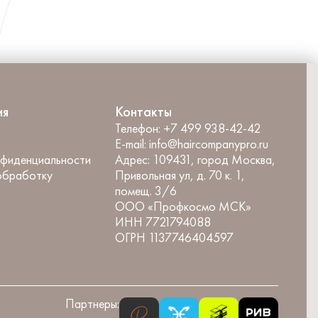
ия
Контакты
Телефон:
+7 499 938-42-42
E-mail:
info@haircompanypro.ru
нфиденциальности
Адрес:
109431, город Москва,
обработку
Привольная ул, д. 70 к. 1,
помещ. 3/6
ООО «Профкосмо МСК»
ИНН 7721794088
ОГРН 1137746404597
Партнеры: