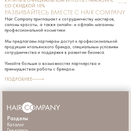
КУПИТЬ В ОФИЦИАЛЬНОМ ИНТЕРНЕТ-МАГАЗИНЕ
противовоспалительным эффектом, нормализующий
легкий массаж. Не смывайте.
extract, Sodium lactate, Sodium PCA, Melaleuca alternifolia
СО СКИДКОЙ 10%
годролипидный баланс кожи головы; салициловую кислоту
(Tea tree) leaf oil, Salicylic acid, Urea, Fructose,
РАЗВИВАЙТЕСЬ ВМЕСТЕ С HAIR COMPANY
– увлажняет, снимает зуд и покраснения кожи головы.
Glycerophosphoinositol choline, Glycine, Inositol, Niacinamide,
Активные компоненты: Альфа стем комплекс, Стволовые
Butylene glycol, Bisabolol, Phenoxyethanol, Glycyrrhetinic acid,
Hair Company приглашает к сотрудничеству мастеров,
клетки подсолнечника, Пироктон оламин, Глицериновый
Allantoin, Ethylhexylglycerin
салоны красоты, а также онлайн- и офлайн-магазины
экстракт эвкалипта, Эфирное масло чайного дерева,
профессиональной косметики.
Салициловая кислота
Мы предлагаем партнёрам доступ к профессиональной
продукции итальянского бренда, специальным условиям
сотрудничества и поддержке в развитии бизнеса.
Узнайте больше о возможностях партнёрства и
преимуществах работы с брендом.
ПОДРОБНЕЕ
Разделы
Каталог
Где купить