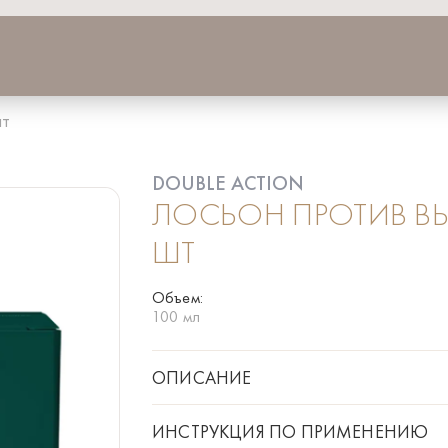
шт
DOUBLE ACTION
ЛОСЬОН ПРОТИВ ВЫ
ШТ
Объем:
100 мл
ОПИСАНИЕ
Лосьон для предотвращения выпадения во
связанными с выпадением волос. Содержит
ИНСТРУКЦИЯ ПО ПРИМЕНЕНИЮ
дискомфортом кожи, растительные стволо