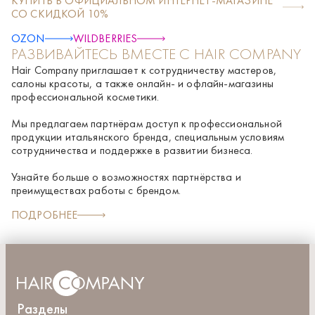
КУПИТЬ В ОФИЦИАЛЬНОМ ИНТЕРНЕТ-МАГАЗИНЕ
незрелого винограда (Vitis vinifera), богатые полифенолами
Panthenol, Phenethyl alcohol, Hydroxyethylcellulose,
СО СКИДКОЙ 10%
и обладающие высоким антиоксидантным действием;
Simmondsia chinensis (Jojoba) seed oil, Caprylyl glycol,
керамид А2, придающий плотность и защищающие волосы
Hydrogenated castor oil/sebacic acid copolymer, Parfum
OZON
WILDBERRIES
от негативных факторов; масло жожоба с питатет;
[Fragrance], Glycerin, Disodium EDTA, PEG-8, Cocoyl
РАЗВИВАЙТЕСЬ ВМЕСТЕ С HAIR COMPANY
пантенол с увлажняет и кондиционирует. Активные
hydrolyzed keratin, Hexyl cinnamal, Lactic acid, Linalool,
компоненты: Альфа стем комплекс, Концентрат
Laurdimonium hydroxypropyl hydrolyzed keratin, Limonene,
Hair Company приглашает к сотрудничеству мастеров,
гидролизованных кератинов, Пантенол, Растительные
BHT, PEG-8/SMDI copolymer, Palmitoyl myristyl serinate,
салоны красоты, а также онлайн- и офлайн-магазины
стволовые клетки незрелого винограда, Керамид А2,
Sodium polyacrylate, Butylene glycol, Bisabolol, Vitis vinifera
профессиональной косметики.
Масло жожоба
fruit meristem cell culture, Citric acid, Glycyrrhetinic acid, Sodium
benzoate, Allantoin, Urea, Potassium sorbate
Мы предлагаем партнёрам доступ к профессиональной
продукции итальянского бренда, специальным условиям
сотрудничества и поддержке в развитии бизнеса.
Узнайте больше о возможностях партнёрства и
преимуществах работы с брендом.
ПОДРОБНЕЕ
Разделы