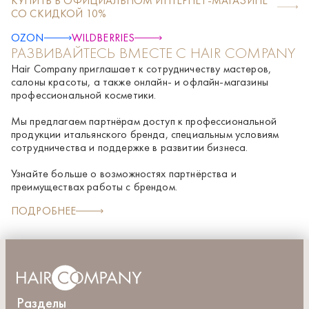
КУПИТЬ В ОФИЦИАЛЬНОМ ИНТЕРНЕТ-МАГАЗИНЕ
Phenoxyethanol, Polyquaternium-10, Hydrolyzed grape skin,
СО СКИДКОЙ 10%
Pentylene glycol, Serenoa serrulata fruit extract, Lactic acid,
Triticum vulgare (Wheat) bran extract, Citric acid, 1,2-
OZON
WILDBERRIES
Hexanediol, Caprylyl glycol
РАЗВИВАЙТЕСЬ ВМЕСТЕ С HAIR COMPANY
Hair Company приглашает к сотрудничеству мастеров,
салоны красоты, а также онлайн- и офлайн-магазины
профессиональной косметики.
Мы предлагаем партнёрам доступ к профессиональной
продукции итальянского бренда, специальным условиям
сотрудничества и поддержке в развитии бизнеса.
Узнайте больше о возможностях партнёрства и
преимуществах работы с брендом.
ПОДРОБНЕЕ
Разделы