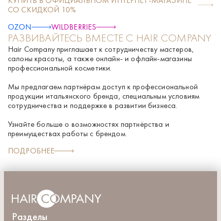
КУПИТЬ В ОФИЦИАЛЬНОМ ИНТЕРНЕТ-МАГАЗИНЕ
acid, Guar hydroxypropyltrimonium chloride,Potassium sorbate,
СО СКИДКОЙ 10%
Sodium benzoate, peg-150 distearate,Tetramethyl
acetyloctahydronaphthalenes, PPG-2 hydroxyethyl cocamide,
OZON
WILDBERRIES
Vanillin, Opuntia ficus-indica stem extract, Ficus carica fruit
РАЗВИВАЙТЕСЬ ВМЕСТЕ С HAIR COMPANY
Hair Company приглашает к сотрудничеству мастеров,
салоны красоты, а также онлайн- и офлайн-магазины
профессиональной косметики.
Мы предлагаем партнёрам доступ к профессиональной
продукции итальянского бренда, специальным условиям
сотрудничества и поддержке в развитии бизнеса.
Узнайте больше о возможностях партнёрства и
преимуществах работы с брендом.
ПОДРОБНЕЕ
Разделы