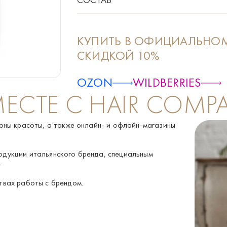
Детокс-шампунь: Aqua [Water], Sodium lauro
Glycerin, Parfum [Fragrance], Citric acid, Pe
sorbate, Sodium benzoate, PEG-150 distearat
КУПИТЬ В ОФИЦИАЛЬНОМ
Sodium carboxymethyl beta-glucan, Plankton 
СКИДКОЙ 10%
Восстанавливающая маска: Aqua [Water], Cet
chloride, Aloe barbadensis leaf juice, Parfu
methylaminopropyl/Hydroxypropyl dimethicon
OZON
WILDBERRIES
МЕСТЕ С HAIR COMP
оны красоты, а также онлайн- и офлайн-магазины
одукции итальянского бренда, специальным
.
твах работы с брендом.