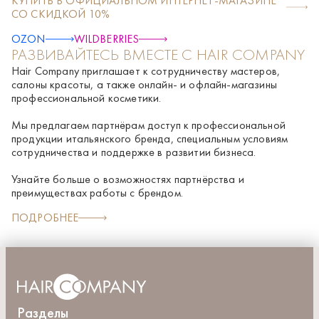
КУПИТЬ В ОФИЦИАЛЬНОМ ИНТЕРНЕТ-МАГАЗИНЕ
Propylene glycol, PEG-40 hydrogenated castor oil, Potassium
СО СКИДКОЙ 10%
sorbate, Sodium benzoate, Lactic acid, Sodium ascorbate,
Saccharomyces/copper ferment, Saccharomyces/iron ferment,
OZON
WILDBERRIES
Saccharomyces/magnesium ferment, Saccharomyces/silicon
РАЗВИВАЙТЕСЬ ВМЕСТЕ С HAIR COMPANY
ferment, Saccharomyces/zinc ferment, Glycine soja (Soybean)
oil, Niacinamide, Panthenol, Polysorbate 20, Calcium
Hair Company приглашает к сотрудничеству мастеров,
pantothenate, Pyridoxine HCl, Thiamine HCl, Tocopheryl
салоны красоты, а также онлайн- и офлайн-магазины
acetate, EDTA, Biotin, Gossypium herbaceum (Cotton) seed oil,
профессиональной косметики.
Mangifera indica (Mango) seed butter, Olea europaea (Olive)
fruit oil, Persea gratissima (Avocado) oil, Prunus amygdalus
Мы предлагаем партнёрам доступ к профессиональной
dulcis (Sweet almond) oil, Theobroma cacao (Cocoa) seed
продукции итальянского бренда, специальным условиям
butter, Tocopherol
сотрудничества и поддержке в развитии бизнеса.
Узнайте больше о возможностях партнёрства и
преимуществах работы с брендом.
ПОДРОБНЕЕ
Разделы