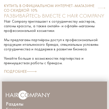
oleate/cocoate, Cocamidopropyl betaine, PEG-15
КУПИТЬ В ОФИЦИАЛЬНОМ ИНТЕРНЕТ-МАГАЗИНЕ
cocopolyamine, Cocamidopropylamine oxide, Phenoxyethanol,
СО СКИДКОЙ 10%
Parfum [Fragrance], Sodium chloride, Polyquaternium-7,
РАЗВИВАЙТЕСЬ ВМЕСТЕ С HAIR COMPANY
Tetrasodium EDTA, Glycerin, Opuntia ficus-indica stem extract,
Ficus carica (Fig) fruit extract, Saccharomyces ferment lysate
Hair Company приглашает к сотрудничеству мастеров,
filtrate, Hydrolyzed hyaluronic acid,
салоны красоты, а также онлайн- и офлайн-магазины
профессиональной косметики.
Мы предлагаем партнёрам доступ к профессиональной
продукции итальянского бренда, специальным условиям
сотрудничества и поддержке в развитии бизнеса.
Узнайте больше о возможностях партнёрства и
преимуществах работы с брендом.
ПОДРОБНЕЕ
Разделы