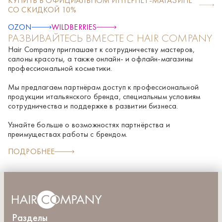
КУПИТЬ В ОФИЦИАЛЬНОМ ИНТЕРНЕТ-МАГАЗИНЕ
Phenoxyethanol, Amodimethicone, Parfum [Fragrance], Argania
СО СКИДКОЙ 10%
spinosa kernel oil, Linum usitatissimum (Linseed) seed oil, cocos
nucifera (Coconut) oil, Ethylhexylglycerin, Hexyl cinnamal,
OZON
WILDBERRIES
Jasminum officinale (Jasmine) flower|leaf extract, Hydrolyzed
РАЗВИВАЙТЕСЬ ВМЕСТЕ С HAIR COMPANY
wheat protein, Butynele glycol, Keratin amino acids,
Benzophenone-4, Citric acid, Trideceth-10, Linalool, Limonene,
Hair Company приглашает к сотрудничеству мастеров,
Hydroxycitronellal, Hydrolyzed silk, Hypnea musciformis
салоны красоты, а также онлайн- и офлайн-магазины
extract, Gardenia tahitensis flower, Helianthus annuus
профессиональной косметики.
(Sunflower) seed oil, CI 16035 [Red-40],Beta-carotene,
Мы предлагаем партнёрам доступ к профессиональной
продукции итальянского бренда, специальным условиям
сотрудничества и поддержке в развитии бизнеса.
Узнайте больше о возможностях партнёрства и
преимуществах работы с брендом.
ПОДРОБНЕЕ
Разделы