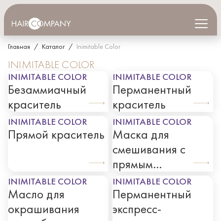
Главная
КАТАЛОГ
/
Каталог
/
Inimitable Color
INIMITABLE COLOR
ГДЕ КУПИТЬ
INIMITABLE COLOR
INIMITABLE COLOR
Безаммиачный
Перманентный
ДИСТРИБЬЮТОРАМ
краситель
краситель
СОТРУДНИЧЕСТВО
INIMITABLE COLOR
INIMITABLE COLOR
Прямой краситель
Маска для
НОВОСТИ
смешивания с
прямым
КОНТАКТЫ
красителем
INIMITABLE COLOR
INIMITABLE COLOR
Масло для
Перманентный
ПОИСК
окрашивания
экспресс-